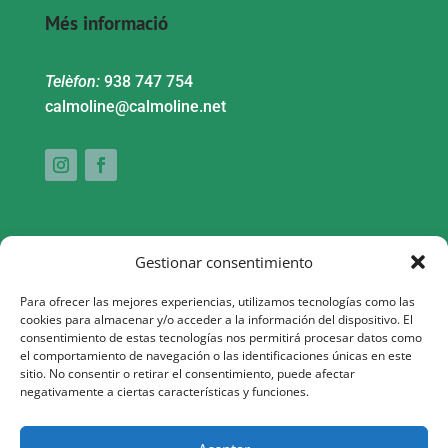
Més informació
Telèfon:
938 747 754
calmoline@calmoline.net
Gestionar consentimiento
Para ofrecer las mejores experiencias, utilizamos tecnologías como las
cookies para almacenar y/o acceder a la información del dispositivo. El
consentimiento de estas tecnologías nos permitirá procesar datos como
Aquesta actuació està impulsada i subvencionada pel Servei
el comportamiento de navegación o las identificaciones únicas en este
sitio. No consentir o retirar el consentimiento, puede afectar
Públic d’Ocupació de Catalunya i finançada al 100% pel Fons
negativamente a ciertas características y funciones.
Social Europeu com a part de la resposta de la Unió Europea
a la pandèmia de COVID-19