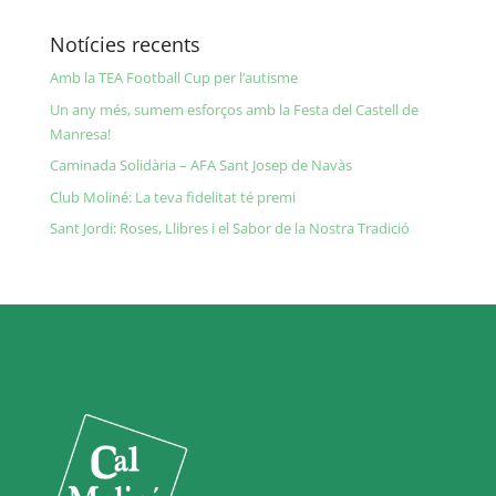
Notícies recents
Amb la TEA Football Cup per l’autisme
Un any més, sumem esforços amb la Festa del Castell de
Manresa!
Caminada Solidària – AFA Sant Josep de Navàs
Club Moliné: La teva fidelitat té premi
Sant Jordi: Roses, Llibres i el Sabor de la Nostra Tradició