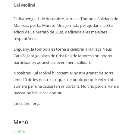
Cal Moliné
El diumenge, 1 de desembre, torna la Tómbola Solidària de
Manresa per La Marató! Una jornada per ajudar a la 33a
edició de La Marató de 3Cat, dedicada a les malalties
respiratòries.
Enguany, la tómbola es torna a celebrar a la Plaça Neus
Català (l’antiga plaça de Crist Rei) de Manresa on podreu
participar en aquest esdeveniment solidari.
Nosaltres, Cal Moliné hi posem el nostre granet de sorra
amb 10 de les nostres coques de brioix perquè entre tots
sumem per una causa tan important. No t’ho perdis, vine a
passar-ho bé i a col·laborar!
Junts fem força!
Menú
Home