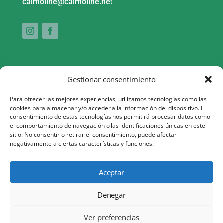
calmoline@calmoline.net
Gestionar consentimiento
Para ofrecer las mejores experiencias, utilizamos tecnologías como las
cookies para almacenar y/o acceder a la información del dispositivo. El
consentimiento de estas tecnologías nos permitirá procesar datos como
Aquesta actuació està impulsada i subvencionada pel Servei
el comportamiento de navegación o las identificaciones únicas en este
sitio. No consentir o retirar el consentimiento, puede afectar
Públic d’Ocupació de Catalunya i finançada al 100% pel Fons
negativamente a ciertas características y funciones.
Social Europeu com a part de la resposta de la Unió Europea
a la pandèmia de COVID-19
Aceptar
Denegar
Ver preferencias