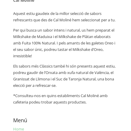
Cal Moliné
Aquest estiu gaudeix de la millor selecció de sabors
refrescants que des de Cal Moliné hem seleccionat per a tu.
Per qui busca un sabor intens i natural, us hem preparat el
Milkshake de Maduixa i el Milkshake de Plàtan elaborats
amb Fuita 100% Natural. I pels amants de les galetes Oreo i
el seu sabor únic, podreu tastar el Milkshake d’Oreo,
irresistible!
Els sabors més Clàssics també hi són presents aquest estiu,
podreu gaudir de l’Orxata amb xufa natural de València, el
Granissat de Llimona i el Suc de Taronja Natural, una bona
elecció per a refrescar-se.
*Consulteu-nos en quins establiments Cal Moliné amb
cafeteria podeu trobar aquests productes.
Menú
Home