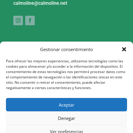
calmoline@calmoline.net
Gestionar consentimiento
Para ofrecer las mejores experiencias, utilizamos tecnologías como las
cookies para almacenar y/o acceder a la información del dispositivo. El
consentimiento de estas tecnologías nos permitirá procesar datos como
Aquesta actuació està impulsada i subvencionada pel Servei
el comportamiento de navegación o las identificaciones únicas en este
sitio. No consentir o retirar el consentimiento, puede afectar
Públic d’Ocupació de Catalunya i finançada al 100% pel Fons
negativamente a ciertas características y funciones.
Social Europeu com a part de la resposta de la Unió Europea
a la pandèmia de COVID-19
Aceptar
Denegar
Ver preferencias