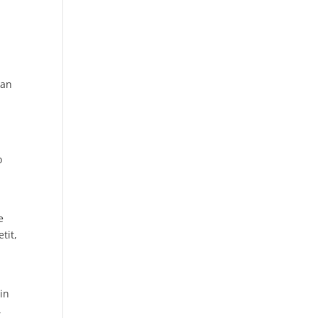
tan
l
o
e
tit,
in
,