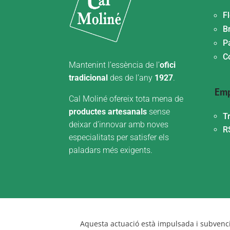
F
Br
P
C
Mantenint l’essència de l’
ofici
tradicional
des de l’any
1927
.
Emp
Cal Moliné ofereix tota mena de
productes artesanals
sense
T
deixar d’innovar amb noves
R
especialitats per satisfer els
paladars més exigents.
Aquesta actuació està impulsada i subvenci