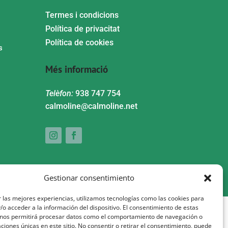
Termes i condicions
Política de privacitat
Política de cookies
s
Més informació
Telèfon:
938 747 754
calmoline@calmoline.net
Gestionar consentimiento
 las mejores experiencias, utilizamos tecnologías como las cookies para
o acceder a la información del dispositivo. El consentimiento de estas
 nos permitirá procesar datos como el comportamiento de navegación o
0% pel Fons Social Europeu com a part de la
caciones únicas en este sitio. No consentir o retirar el consentimiento, puede