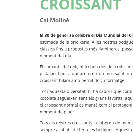
CROISSANT
Cal Moliné
El 30 de gener se celebra el Dia Mundial del C
estimada de la brioixeria. A les nostres botigu
clàssics fins a propostes més llamineres, pass
moment del dia.
Els amants del dolç hi troben des del croissant
pistatxo. I per a qui prefereix un mos salat, no 
croissant bikini amb pernil dolç i formatge.
Tot i aquesta diversitat, hi ha sabors que cont
xocolata segueixen sent els grans favorits, aqu
el croissant normal es manté com el protagoni
moment de plaer.
Tots els nostres croissants s’elaboren de mane
sempre acabats de fer a les botigues. Aquesta 