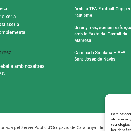
leca
Amb la TEA Football Cup per
l’autisme
ioixeria
astisseria
Un any més, sumem esforço
omplements
amb la Festa del Castell de
Manresa!
resa
Caminada Solidària – AFA
Sant Josep de Navàs
reballa amb nosaltres
SC
Para ofrecer
almacenar y/
tecnologías
onada pel Servei Públic d’Ocupació de Catalunya i finançada al 10
las identifi