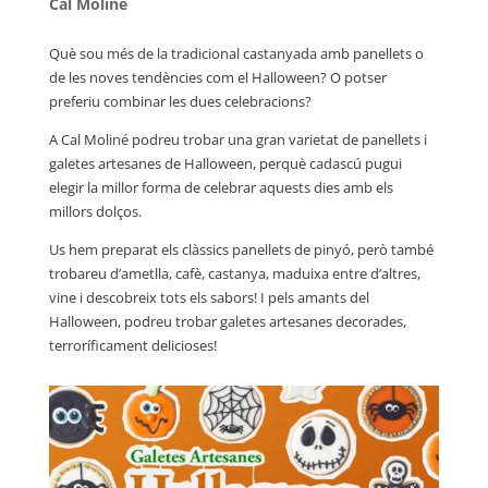
Cal Moliné
Què sou més de la tradicional castanyada amb panellets o
de les noves tendències com el Halloween? O potser
preferiu combinar les dues celebracions?
A Cal Moliné podreu trobar una gran varietat de panellets i
galetes artesanes de Halloween, perquè cadascú pugui
elegir la millor forma de celebrar aquests dies amb els
millors dolços.
Us hem preparat els clàssics panellets de pinyó, però també
trobareu d’ametlla, cafè, castanya, maduixa entre d’altres,
vine i descobreix tots els sabors! I pels amants del
Halloween, podreu trobar galetes artesanes decorades,
terroríficament delicioses!