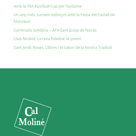
Amb la TEA Football Cup per l’autisme
Un any més, sumem esforços amb la Festa del Castell de
Manresa!
Caminada Solidària – AFA Sant Josep de Navàs
Club Moliné: La teva fidelitat té premi
Sant Jordi: Roses, Llibres i el Sabor de la Nostra Tradició