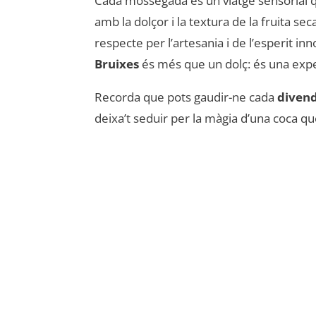
Cada mossegada és un viatge sensorial q
amb la dolçor i la textura de la fruita sec
respecte per l’artesania i de l’esperit i
Bruixes
és més que un dolç: és una expe
Recorda que pots gaudir-ne cada
diven
deixa’t seduir per la màgia d’una coca qu