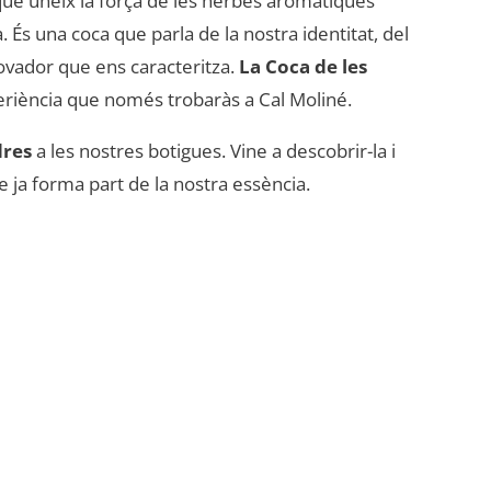
ue uneix la força de les herbes aromàtiques
a. És una coca que parla de la nostra identitat, del
nnovador que ens caracteritza.
La Coca de les
riència que només trobaràs a Cal Moliné.
dres
a les nostres botigues. Vine a descobrir-la i
e ja forma part de la nostra essència.