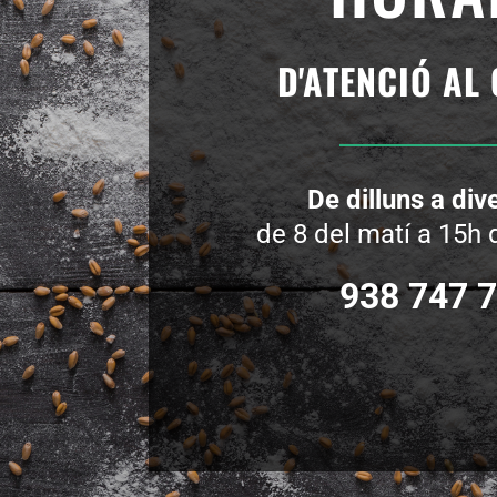
D'
ATENCIÓ AL 
De dilluns a di
de 8 del matí a 15h d
938 747 