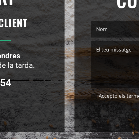
CLIENT
vendres
e la tarda.
754
Accepto els ter