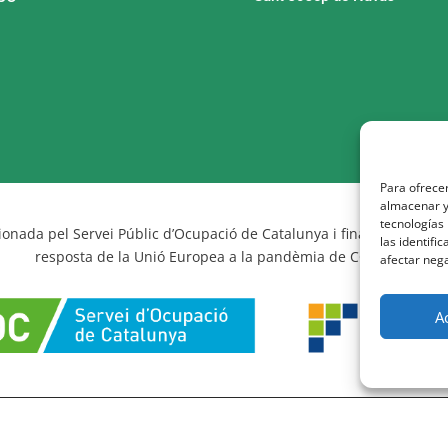
Para ofrecer
almacenar y/
tecnologías
onada pel Servei Públic d’Ocupació de Catalunya i finançada al 10
las identifi
resposta de la Unió Europea a la pandèmia de COVID-19
afectar nega
A
er
M+I