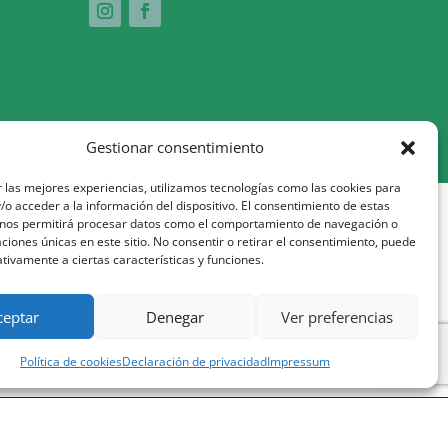
Gestionar consentimiento
 las mejores experiencias, utilizamos tecnologías como las cookies para
o acceder a la información del dispositivo. El consentimiento de estas
 nos permitirá procesar datos como el comportamiento de navegación o
0% pel Fons Social Europeu com a part de la
caciones únicas en este sitio. No consentir o retirar el consentimiento, puede
tivamente a ciertas características y funciones.
ceptar
Denegar
Ver preferencias
Política de cookies
Declaración de privacidad
Impressum