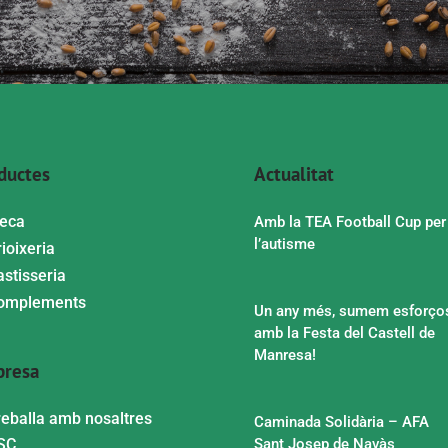
ductes
Actualitat
leca
Amb la TEA Football Cup per
l’autisme
ioixeria
astisseria
omplements
Un any més, sumem esforço
amb la Festa del Castell de
Manresa!
resa
reballa amb nosaltres
Caminada Solidària – AFA
SC
Sant Josep de Navàs