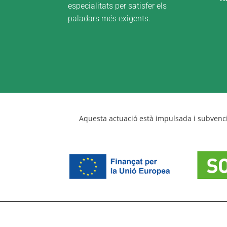
especialitats per satisfer els
paladars més exigents.
Aquesta actuació està impulsada i subvenci
Cal Moliné. Tots els drets reservats. Disseny p