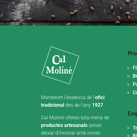
Pro
F
Br
P
C
Mantenint l’essència de l’
ofici
tradicional
des de l’any
1927
.
Emp
Cal Moliné ofereix tota mena de
productes artesanals
sense
T
deixar d’innovar amb noves
R