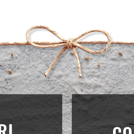
RI
CO