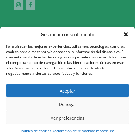
Gestionar consentimiento
Para ofrecer las mejores experiencias, utilizamos tecnologías como las
cookies para almacenar y/o acceder a la información del dispositivo. El
consentimiento de estas tecnologías nos permitirá procesar datos como
Aquesta actuació està impulsada i subvencionada pel Servei
el comportamiento de navegación o las identificaciones únicas en este
sitio. No consentir o retirar el consentimiento, puede afectar
Públic d’Ocupació de Catalunya i finançada al 100% pel Fons
negativamente a ciertas características y funciones.
Social Europeu com a part de la resposta de la Unió Europea
a la pandèmia de COVID-19
Aceptar
Denegar
Ver preferencias
Cal Moliné. Tots els drets reservats. Disseny per
M+I
Política de cookies
Declaración de privacidad
Impressum