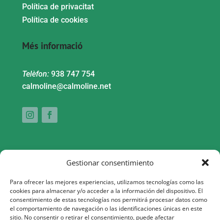
Política de privacitat
Política de cookies
Més informació
Telèfon:
938 747 754
calmoline@calmoline.net
Gestionar consentimiento
Para ofrecer las mejores experiencias, utilizamos tecnologías como las
cookies para almacenar y/o acceder a la información del dispositivo. El
consentimiento de estas tecnologías nos permitirá procesar datos como
Aquesta actuació està impulsada i subvencionada pel Servei
el comportamiento de navegación o las identificaciones únicas en este
sitio. No consentir o retirar el consentimiento, puede afectar
Públic d’Ocupació de Catalunya i finançada al 100% pel Fons