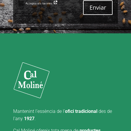
Accepto els termes
Enviar
Mantenint l’essència de l’
ofici tradicional
des de
l’any
1927
.
Cal Moliné ofereix tota mena de
productes